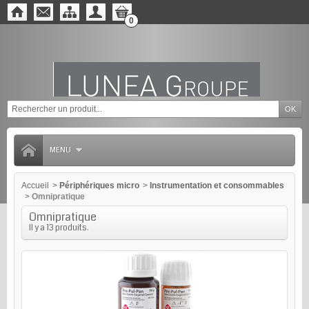
0
MENU
Accueil
>
Périphériques micro
>
Instrumentation et consommables
>
Omnipratique
Omnipratique
Il y a 13 produits.