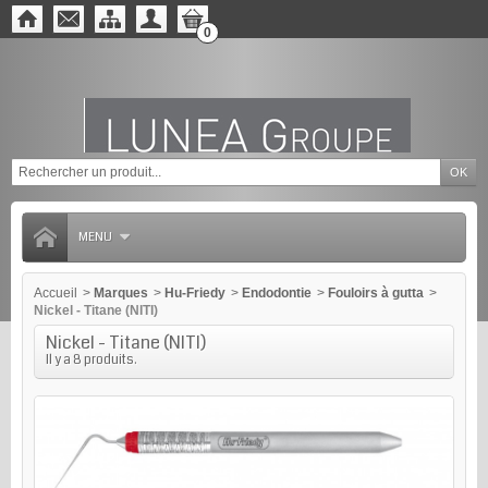
0
MENU
Accueil
>
Marques
>
Hu-Friedy
>
Endodontie
>
Fouloirs à gutta
>
Nickel - Titane (NITI)
Nickel - Titane (NITI)
Il y a 8 produits.