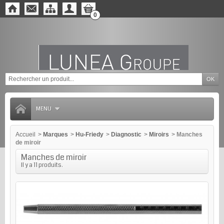
0
MENU
Accueil
>
Marques
>
Hu-Friedy
>
Diagnostic
>
Miroirs
>
Manches
de miroir
Manches de miroir
Il y a 11 produits.