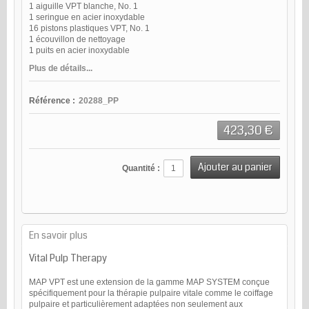
1 aiguille VPT blanche, No. 1
1 seringue en acier inoxydable
16 pistons plastiques VPT, No. 1
1 écouvillon de nettoyage
1 puits en acier inoxydable
Plus de détails...
Référence :
20288_PP
423,30 €
Quantité :
En savoir plus
V
ital
P
ulp
T
herapy
MAP VPT est une extension de la gamme MAP SYSTEM conçue
spécifiquement pour la thérapie pulpaire vitale comme le coiffage
pulpaire et particulièrement adaptées non seulement aux