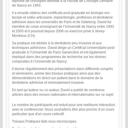
diplôme de chirurgien-dentiste à la Faculté de Chirurgie Dentaire
de Nancy en 1993.
Il a ensuite obtenu des certificats post-graduate en biologie oro-
faciale et ostéo-articulaire, implantologie, prothèses et dentisterie
adhésive dans les universités de Paris et de Göteborg. David fut
membre du corps enseignant de l’Université de Nancy entre 1993
et 2005 et il poursuit depuis 2006 un exercice privé à Vevey-
Montreux (CH).
Sa pratique est dédiée à la dentisterie peu invasive et aux
techniques adhésives. David dirige un Certificat Universitaire post-
graduate à l’Université de Paris Garancière et est également
impliqué dans des programmes de recherche sur les résines
composites à l’Université de Nancy.
Il donne régulièrement des présentations dans différents congrès
et séminaires, anime des travaux pratiques ainsi que des
démonstrations en direct sur patient dans le domaine de la
dentisterie adhésive et minimalement invasive.
En tant qu’auteur ou co-auteur, David a publié de nombreux
articles dans des revues nationales et internationales sur ce sujet.
Le nombre de participants est reduit pour une meilleure interaction
avec le conferencier. Nous souhaitons être plus proche d’un cours
particulier que d'un cours collectif.
Travaux Pratiques faits sous microscopes.