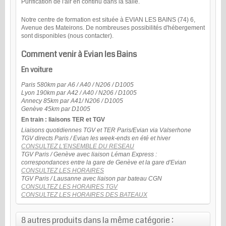
Purification de l'air en continu dans la salle.
Notre centre de formation est située à EVIAN LES BAINS (74) 6,
Avenue des Mateirons. De nombreuses possibilités d'hébergement
sont disponibles (nous contacter).
Comment venir à Evian les Bains
En voiture
Paris 580km par A6 / A40 / N206 / D1005
Lyon 190km par A42 / A40 / N206 / D1005
Annecy 85km par A41/ N206 / D1005
Genève 45km par D1005
En train : liaisons TER et TGV
Liaisons quotidiennes TGV et TER Paris/Evian via Valserhone
TGV directs Paris / Evian les week-ends en été et hiver
CONSULTEZ L'ENSEMBLE DU RESEAU
TGV Paris / Genève avec liaison Léman Express :
correspondances entre la gare de Genève et la gare d'Evian
CONSULTEZ LES HORAIRES
TGV Paris / Lausanne avec liaison par bateau CGN
CONSULTEZ LES HORAIRES TGV
CONSULTEZ LES HORAIRES DES BATEAUX
8 autres produits dans la même catégorie :